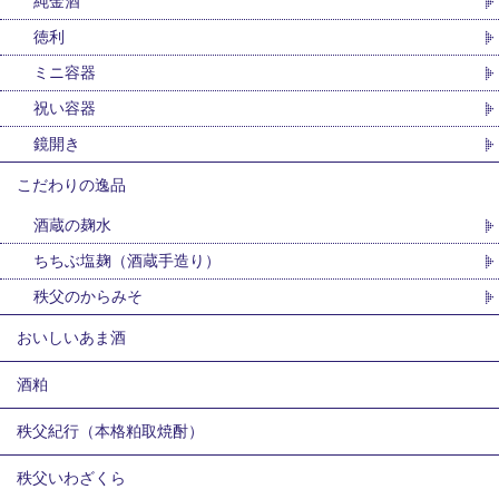
純金酒
徳利
ミニ容器
祝い容器
鏡開き
こだわりの逸品
酒蔵の麹水
ちちぶ塩麹（酒蔵手造り）
秩父のからみそ
おいしいあま酒
酒粕
秩父紀行（本格粕取焼酎）
秩父いわざくら